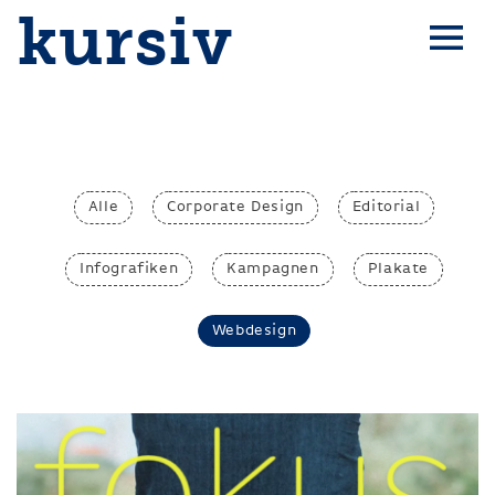
kursiv
Alle
Corporate Design
Editorial
Infografiken
Kampagnen
Plakate
Webdesign